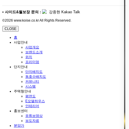
•
사이드&월보장 문의 :
강종현 Kakao Talk
©2026 www.koise.co.kr All Rights Reserved.
CLOSE
홈
사업안내
사업개요
브랜드소개
위치
프리미엄
단지안내
단지배치도
동호수배치도
커뮤니티
시스템
주택형안내
평면도
E모델하우스
인테리어
홍보센터
유튜브영상
보도자료
분양가