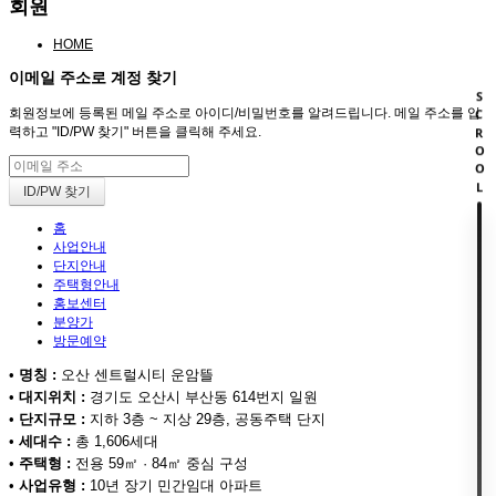
회원
HOME
이메일 주소로 계정 찾기
SCROOL
회원정보에 등록된 메일 주소로 아이디/비밀번호를 알려드립니다. 메일 주소를 입
력하고 "ID/PW 찾기" 버튼을 클릭해 주세요.
홈
사업안내
단지안내
주택형안내
홍보센터
분양가
방문예약
•
명칭 :
오산 센트럴시티 운암뜰
•
대지위치 :
경기도 오산시 부산동 614번지 일원
•
단지규모 :
지하 3층 ~ 지상 29층, 공동주택 단지
•
세대수 :
총 1,606세대
•
주택형 :
전용 59㎡ · 84㎡ 중심 구성
•
사업유형 :
10년 장기 민간임대 아파트