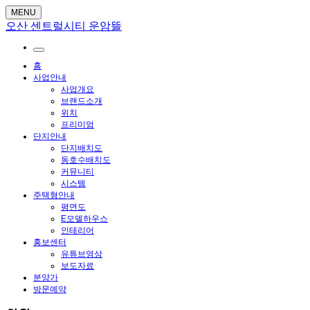
MENU
오산 센트럴시티 운암뜰
홈
사업안내
사업개요
브랜드소개
위치
프리미엄
단지안내
단지배치도
동호수배치도
커뮤니티
시스템
주택형안내
평면도
E모델하우스
인테리어
홍보센터
유튜브영상
보도자료
분양가
방문예약