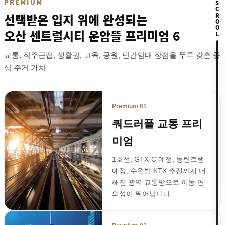
PREMIUM
SCROOL
선택받은 입지 위에 완성되는
오산 센트럴시티 운암뜰 프리미엄 6
교통, 직주근접, 생활권, 교육, 공원, 민간임대 장점을 두루 갖춘 중
심 주거 가치
Premium 01
쿼드러플 교통 프리
미엄
1호선, GTX-C 예정, 동탄트램
예정, 수원발 KTX 추진까지 더
해진 광역 교통망으로 이동 편
의성이 뛰어납니다.