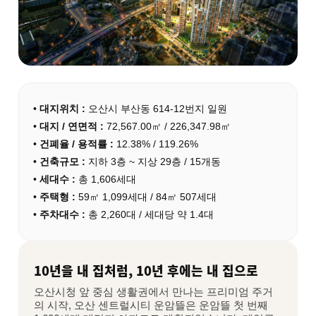
•
대지위치 :
오산시 부산동 614-12번지 일원
•
대지 / 연면적 :
72,567.00㎡ / 226,347.98㎡
•
건폐율 / 용적률 :
12.38% / 119.26%
•
건축규모 :
지하 3층 ~ 지상 29층 / 15개동
•
세대수 :
총 1,606세대
•
주택형 :
59㎡ 1,099세대 / 84㎡ 507세대
•
주차대수 :
총 2,260대 / 세대당 약 1.4대
10년을 내 집처럼, 10년 후에는 내 집으로
오산시청 앞 중심 생활권에서 만나는 프리미엄 주거
의 시작, 오산 센트럴시티 운암뜰은 운암뜰 첫 번째