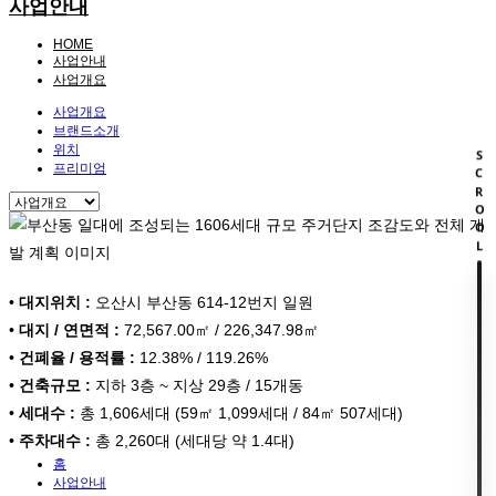
사업안내
HOME
사업안내
사업개요
사업개요
브랜드소개
위치
SCROOL
프리미엄
•
대지위치 :
오산시 부산동 614-12번지 일원
•
대지 / 연면적 :
72,567.00㎡ / 226,347.98㎡
•
건폐율 / 용적률 :
12.38% / 119.26%
•
건축규모 :
지하 3층 ~ 지상 29층 / 15개동
•
세대수 :
총 1,606세대 (59㎡ 1,099세대 / 84㎡ 507세대)
•
주차대수 :
총 2,260대 (세대당 약 1.4대)
홈
사업안내