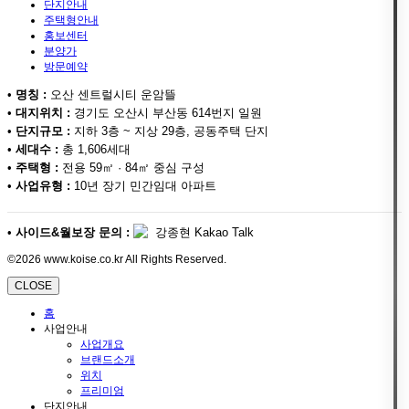
단지안내
주택형안내
홍보센터
분양가
방문예약
•
명칭 :
오산 센트럴시티 운암뜰
•
대지위치 :
경기도 오산시 부산동 614번지 일원
•
단지규모 :
지하 3층 ~ 지상 29층, 공동주택 단지
•
세대수 :
총 1,606세대
•
주택형 :
전용 59㎡ · 84㎡ 중심 구성
•
사업유형 :
10년 장기 민간임대 아파트
•
사이드&월보장 문의 :
강종현 Kakao Talk
©2026 www.koise.co.kr All Rights Reserved.
CLOSE
홈
사업안내
사업개요
브랜드소개
위치
프리미엄
단지안내