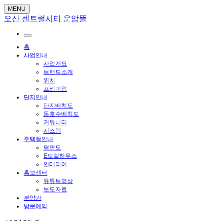
MENU
오산 센트럴시티 운암뜰
홈
사업안내
사업개요
브랜드소개
위치
프리미엄
단지안내
단지배치도
동호수배치도
커뮤니티
시스템
주택형안내
평면도
E모델하우스
인테리어
홍보센터
유튜브영상
보도자료
분양가
방문예약