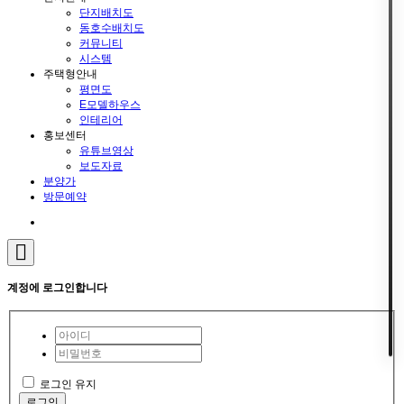
단지배치도
동호수배치도
커뮤니티
시스템
주택형안내
평면도
E모델하우스
인테리어
홍보센터
유튜브영상
보도자료
분양가
방문예약
계정에 로그인합니다
로그인 유지
로그인